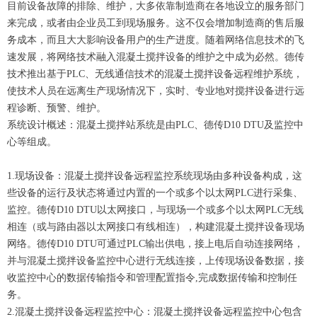
目前设备故障的排除、维护，大多依靠制造商在各地设立的服务部门
来完成，或者由企业员工到现场服务。这不仅会增加制造商的售后服
务成本，而且大大影响设备用户的生产进度。随着网络信息技术的飞
速发展，将网络技术融入混凝土搅拌设备的维护之中成为必然。德传
技术推出基于PLC、无线通信技术的混凝土搅拌设备远程维护系统，
使技术人员在远离生产现场情况下，实时、专业地对搅拌设备进行远
程诊断、预警、维护。
系统设计概述：混凝土搅拌站系统是由PLC、德传D10 DTU及监控中
心等组成。
1.现场设备：混凝土搅拌设备远程监控系统现场由多种设备构成，这
些设备的运行及状态将通过内置的一个或多个以太网PLC进行采集、
监控。德传D10 DTU以太网接口，与现场一个或多个以太网PLC无线
相连（或与路由器以太网接口有线相连），构建混凝土搅拌设备现场
网络。德传D10 DTU可通过PLC输出供电，接上电后自动连接网络，
并与混凝土搅拌设备监控中心进行无线连接，上传现场设备数据，接
收监控中心的数据传输指令和管理配置指令,完成数据传输和控制任
务。
2.混凝土搅拌设备远程监控中心：混凝土搅拌设备远程监控中心包含