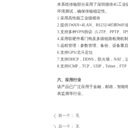
本系统传输部分采用了深圳德传4G工业
环境测试，确保传输稳定性。
1.采用高性能工业级模块
2.提供1WAN+4LAN、RS232/485和WiF
3.支持多种VPN协议（L2TP、PPTP、I
4.采用软硬件看门狗及多级链路检测机
5.远程管理：参数管理、备份、设备重
6.支持GPS/北斗定位
7.支持DHCP，DDNS，防火墙，NAT，
8.支持ICMP，TCP，UDP，Telnet，F
六、应用行业
该产品已广泛应用于金融，邮政，智能
表监测等行业。
前一个：
无
ꄴ
后一个：
无
ꄲ