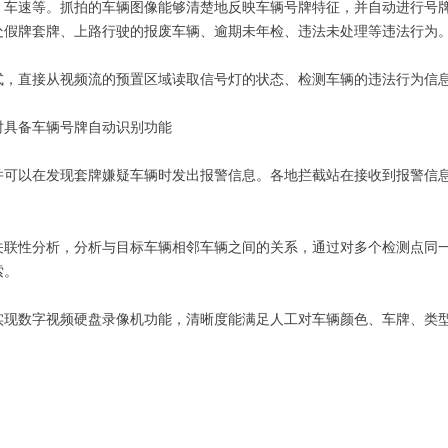
、车速等。抓拍的车辆图像能够清楚地反映车辆号牌特征，并自动进行号
处假牌套牌、上路行驶的报废车辆、逾期未年检、违法未处理等违法行为
式，直接从视频流的预置区域读取信号灯的状态、检测车辆的违法行为信
时具备车辆号牌自动识别功能
并可以在发现套牌嫌疑车辆时发出报警信息。各地拦截站在接收到报警信
关联性分析，分析与目标车辆相邻车辆之间的关系，通过对多个检测点同
索。
实现数字视频硬盘录像机功能，清晰度能满足人工对车辆颜色、车牌、类