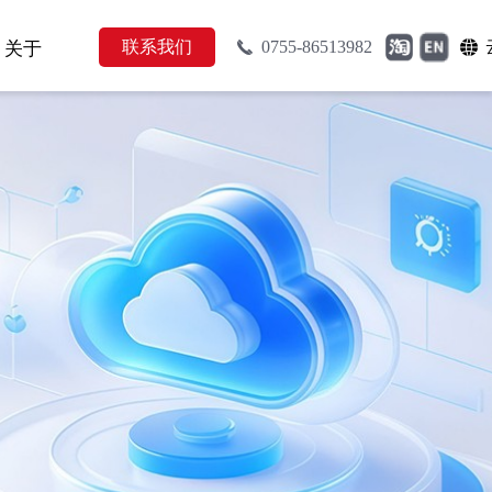
联系我们
0755-86513982
关于
끅
뀁