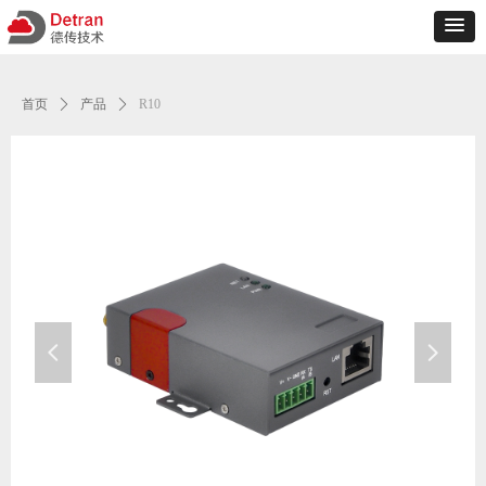
首页
ꄲ
产品
ꄲ
R10
넳
넲