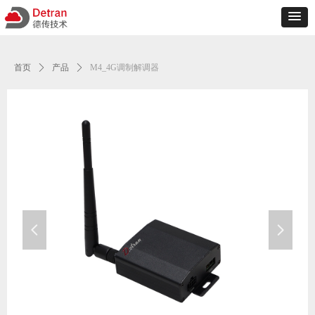
首页
ꄲ
产品
ꄲ
M4_4G调制解调器
넳
넲