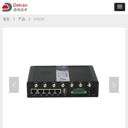
首页
ꄲ
产品
ꄲ
G92Q6
넳
넲