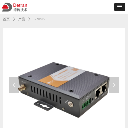
首页
ꄲ
产品
ꄲ
G20M5
넳
넲