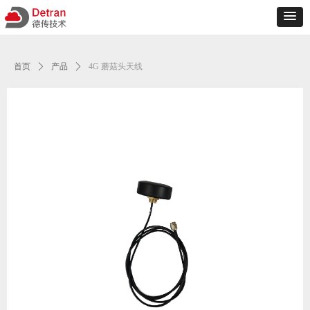
首页
ꄲ
产品
ꄲ
4G 蘑菇头天线