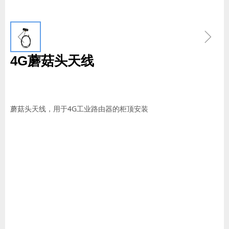
ꁆ
ꁇ
4G蘑菇头天线
蘑菇头天线，用于4G工业路由器的柜顶安装